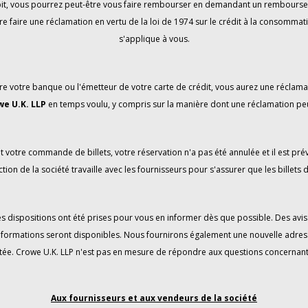
débit, vous pourrez peut-être vous faire rembourser en demandant un remboursem
re faire une réclamation en vertu de la loi de 1974 sur le crédit à la consommatio
s'applique à vous.
e votre banque ou l'émetteur de votre carte de crédit, vous aurez une réclama
we U.K. LLP
en temps voulu, y compris sur la manière dont une réclamation pe
t votre commande de billets, votre réservation n'a pas été annulée et il est p
tion de la société travaille avec les fournisseurs pour s'assurer que les billets d
 des dispositions ont été prises pour vous en informer dès que possible. Des a
informations seront disponibles. Nous fournirons également une nouvelle adress
tée. Crowe U.K. LLP n'est pas en mesure de répondre aux questions concernant le 
Aux fournisseurs et aux vendeurs de la société