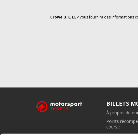
Crowe U.K. LLP
vous fournira des informations c
BILLETS 
À propos de no
Points récompe
course
Programme d'aff