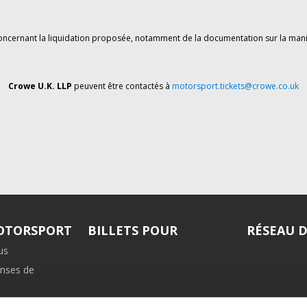
oncernant la liquidation proposée, notamment de la documentation sur la mani
Crowe U.K. LLP
peuvent être contactés à
motorsport.tickets@crowe.co.uk
MOTORSPORT
BILLETS POUR
RÉSEAU 
us
nses de
iliation