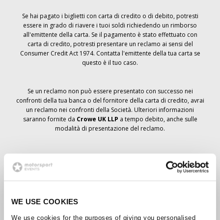
Se hai pagato i biglietti con carta di credito o di debito, potresti
essere in grado di riavere i tuoi soldi richiedendo un rimborso
all'emittente della carta. Se il pagamento è stato effettuato con
carta di credito, potresti presentare un reclamo ai sensi del
Consumer Credit Act 1974. Contatta l'emittente della tua carta se
questo è il tuo caso.
Se un reclamo non può essere presentato con successo nei
confronti della tua banca o del fornitore della carta di credito, avrai
un reclamo nei confronti della Società. Ulteriori informazioni
saranno fornite da
Crowe UK LLP
a tempo debito, anche sulle
modalità di presentazione del reclamo.
Se hai
non
ha ricevuto un avviso di annullamento relativo all'ordine
del biglietto, la prenotazione non è stata cancellata e si prevede
che riceverai i biglietti ordinati a tempo debito. La direzione della
Società sta collaborando con i fornitori per garantire la consegna
dei biglietti del Grand Prix.
WE USE COOKIES
We use cookies for the purposes of giving you personalised