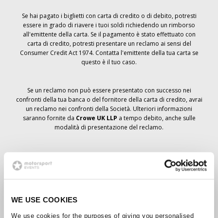
Se hai pagato i biglietti con carta di credito o di debito, potresti
essere in grado di riavere i tuoi soldi richiedendo un rimborso
all'emittente della carta. Se il pagamento è stato effettuato con
carta di credito, potresti presentare un reclamo ai sensi del
Consumer Credit Act 1974. Contatta l'emittente della tua carta se
questo è il tuo caso.
Se un reclamo non può essere presentato con successo nei
confronti della tua banca o del fornitore della carta di credito, avrai
un reclamo nei confronti della Società. Ulteriori informazioni
saranno fornite da
Crowe UK LLP
a tempo debito, anche sulle
modalità di presentazione del reclamo.
Se hai
non
ha ricevuto un avviso di annullamento relativo all'ordine
del biglietto, la prenotazione non è stata cancellata e si prevede
che riceverai i biglietti ordinati a tempo debito. La direzione della
Società sta collaborando con i fornitori per garantire la consegna
dei biglietti del Grand Prix.
WE USE COOKIES
We use cookies for the purposes of giving you personalised