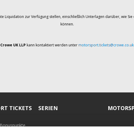
te Liquidation zur Verfügung stellen, einschließlich Unterlagen darüber, wie 
können.
Crowe UK LLP
kann kontaktiert werden unter
motorsport.tickets@crowe.co.uk
RT TICKETS
SERIEN
MOTORSP
-Bonuspunkte
ramm