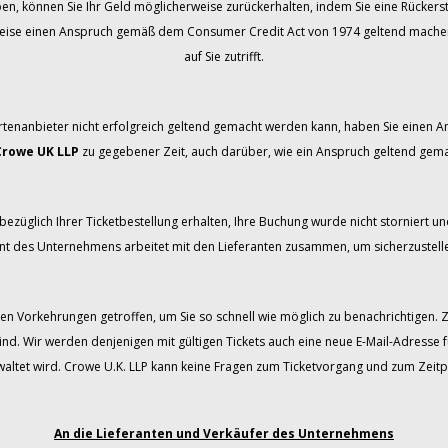
ben, können Sie Ihr Geld möglicherweise zurückerhalten, indem Sie eine Rücker
weise einen Anspruch gemäß dem Consumer Credit Act von 1974 geltend machen. B
auf Sie zutrifft.
rtenanbieter nicht erfolgreich geltend gemacht werden kann, haben Sie einen
Crowe UK LLP
zu gegebener Zeit, auch darüber, wie ein Anspruch geltend gem
ezüglich Ihrer Ticketbestellung erhalten, Ihre Buchung wurde nicht storniert und
 des Unternehmens arbeitet mit den Lieferanten zusammen, um sicherzustellen
en Vorkehrungen getroffen, um Sie so schnell wie möglich zu benachrichtigen. 
ind. Wir werden denjenigen mit gültigen Tickets auch eine neue E-Mail-Adresse 
tet wird. Crowe U.K. LLP kann keine Fragen zum Ticketvorgang und zum Zeitp
An die Lieferanten und Verkäufer des Unternehmens