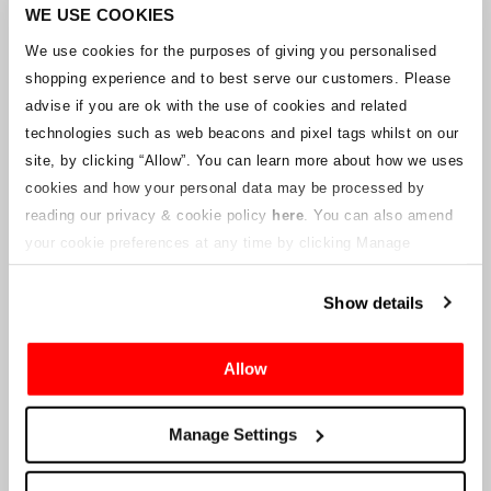
Unternehmens arbeitet mit den Lieferanten zusammen, um
WE USE COOKIES
sicherzustellen, dass Grand-Prix-Tickets geliefert werden.
We use cookies for the purposes of giving you personalised
shopping experience and to best serve our customers. Please
Sollte sich der Status einzelner Buchungen ändern, wurden
advise if you are ok with the use of cookies and related
Vorkehrungen getroffen, um Sie so schnell wie möglich zu
benachrichtigen. Zusätzliche Hinweise für Ticketinhaber werden auf
technologies such as web beacons and pixel tags whilst on our
dieser Webseite veröffentlicht, sobald Informationen verfügbar
site, by clicking “Allow”.
You can learn more about how we uses
sind. Wir werden denjenigen mit gültigen Tickets auch eine neue E-
cookies and how your personal data may be processed by
Mail-Adresse für den Kundenservice zur Verfügung stellen, die von
reading our privacy & cookie policy
here
. You can also amend
einem verbundenen Unternehmen verwaltet wird. Crowe U.K. LLP
kann keine Fragen zum Ticketvorgang und zum Zeitpunkt der
your cookie preferences at any time by clicking Manage
Lieferung beantworten.
Cookies in the footer of this site.
Show details
An die Lieferanten und Verkäufer des Unternehmens
Allow
Crowe UK LLP
wird Ihnen Informationen über die geplante
Liquidation zur Verfügung stellen, einschließlich Unterlagen
darüber, wie Sie eine Forderung gegen das Unternehmen geltend
Manage Settings
machen können.