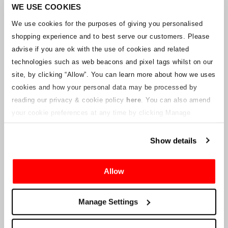
Unternehmens arbeitet mit den Lieferanten zusammen, um
WE USE COOKIES
sicherzustellen, dass Grand-Prix-Tickets geliefert werden.
We use cookies for the purposes of giving you personalised
shopping experience and to best serve our customers. Please
Sollte sich der Status einzelner Buchungen ändern, wurden
advise if you are ok with the use of cookies and related
Vorkehrungen getroffen, um Sie so schnell wie möglich zu
benachrichtigen. Zusätzliche Hinweise für Ticketinhaber werden auf
technologies such as web beacons and pixel tags whilst on our
dieser Webseite veröffentlicht, sobald Informationen verfügbar
site, by clicking “Allow”.
You can learn more about how we uses
sind. Wir werden denjenigen mit gültigen Tickets auch eine neue E-
cookies and how your personal data may be processed by
Mail-Adresse für den Kundenservice zur Verfügung stellen, die von
reading our privacy & cookie policy
here
. You can also amend
einem verbundenen Unternehmen verwaltet wird. Crowe U.K. LLP
kann keine Fragen zum Ticketvorgang und zum Zeitpunkt der
your cookie preferences at any time by clicking Manage
Lieferung beantworten.
Cookies in the footer of this site.
Show details
An die Lieferanten und Verkäufer des Unternehmens
Allow
Crowe UK LLP
wird Ihnen Informationen über die geplante
Liquidation zur Verfügung stellen, einschließlich Unterlagen
darüber, wie Sie eine Forderung gegen das Unternehmen geltend
Manage Settings
machen können.