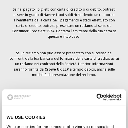
Se hai pagato i biglietti con carta di credito o di debito, potresti
essere in grado di riavere i tuoi soldi richiedendo un rimborso
all'emittente della carta. Se il pagamento è stato effettuato con
carta di credito, potresti presentare un reclamo ai sensi del
Consumer Credit Act 1974. Contatta l'emittente della tua carta se
questo è il tuo caso.
Se un reclamo non può essere presentato con successo nei
confronti della tua banca o del fornitore della carta di credito, avrai
un reclamo nei confronti della Società. Ulteriori informazioni
saranno fornite da
Crowe UK LLP
a tempo debito, anche sulle
modalità di presentazione del reclamo.
Se hai
non
ha ricevuto un avviso di annullamento relativo all'ordine
del biglietto, la prenotazione non è stata cancellata e si prevede
che riceverai i biglietti ordinati a tempo debito. La direzione della
Società sta collaborando con i fornitori per garantire la consegna
dei biglietti del Grand Prix.
WE USE COOKIES
We use cookies for the purposes of giving you personalised