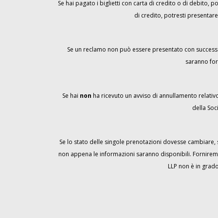
Se hai pagato i biglietti con carta di credito o di debito, 
di credito, potresti presentare
Se un reclamo non può essere presentato con successo ne
saranno for
Se hai
non
ha ricevuto un avviso di annullamento relativo 
della Soc
Se lo stato delle singole prenotazioni dovesse cambiare, so
non appena le informazioni saranno disponibili. Forniremo i
LLP non è in grado