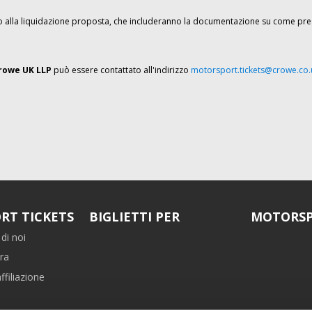
ito alla liquidazione proposta, che includeranno la documentazione su come pres
rowe UK LLP
può essere contattato all'indirizzo
motorsport.tickets@crowe.co.
RT TICKETS
BIGLIETTI PER
MOTORSP
di noi
ra
filiazione