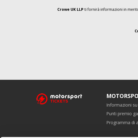
Crowe UK LLP
ti fornirà informazioni in mer
C
MOTORSPO
Informazioni su 
Punti premio ga
Programma di af