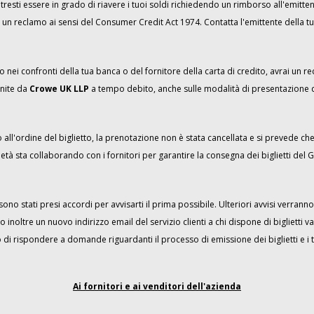
potresti essere in grado di riavere i tuoi soldi richiedendo un rimborso all'emitte
 un reclamo ai sensi del Consumer Credit Act 1974. Contatta l'emittente della tu
i confronti della tua banca o del fornitore della carta di credito, avrai un rec
nite da
Crowe UK LLP
a tempo debito, anche sulle modalità di presentazione 
all'ordine del biglietto, la prenotazione non è stata cancellata e si prevede che 
ietà sta collaborando con i fornitori per garantire la consegna dei biglietti del G
no stati presi accordi per avvisarti il prima possibile. Ulteriori avvisi verranno
noltre un nuovo indirizzo email del servizio clienti a chi dispone di biglietti va
 di rispondere a domande riguardanti il processo di emissione dei biglietti e i
Ai fornitori e ai venditori dell'azienda