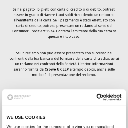
Se hai pagato i biglietti con carta di credito o di debito, potresti
essere in grado di riavere i tuoi soldi richiedendo un rimborso
all'emittente della carta. Se il pagamento è stato effettuato con
carta di credito, potresti presentare un reclamo ai sensi del
Consumer Credit Act 1974. Contatta l'emittente della tua carta se
questo è il tuo caso.
Se un reclamo non può essere presentato con successo nei
confronti della tua banca o del fornitore della carta di credito, avrai
un reclamo nei confronti della Società. Ulteriori informazioni
saranno fornite da
Crowe UK LLP
a tempo debito, anche sulle
modalità di presentazione del reclamo.
Se hai
non
ha ricevuto un avviso di annullamento relativo all'ordine
del biglietto, la prenotazione non è stata cancellata e si prevede
che riceverai i biglietti ordinati a tempo debito. La direzione della
Società sta collaborando con i fornitori per garantire la consegna
dei biglietti del Grand Prix.
WE USE COOKIES
We use cookies for the purposes of giving you personalised