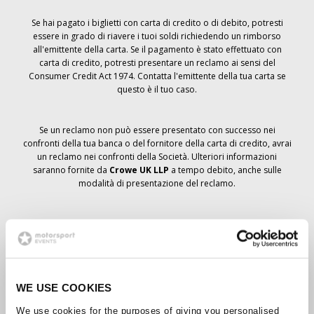
Se hai pagato i biglietti con carta di credito o di debito, potresti
essere in grado di riavere i tuoi soldi richiedendo un rimborso
all'emittente della carta. Se il pagamento è stato effettuato con
carta di credito, potresti presentare un reclamo ai sensi del
Consumer Credit Act 1974. Contatta l'emittente della tua carta se
questo è il tuo caso.
Se un reclamo non può essere presentato con successo nei
confronti della tua banca o del fornitore della carta di credito, avrai
un reclamo nei confronti della Società. Ulteriori informazioni
saranno fornite da
Crowe UK LLP
a tempo debito, anche sulle
modalità di presentazione del reclamo.
Se hai
non
ha ricevuto un avviso di annullamento relativo all'ordine
del biglietto, la prenotazione non è stata cancellata e si prevede
che riceverai i biglietti ordinati a tempo debito. La direzione della
Società sta collaborando con i fornitori per garantire la consegna
dei biglietti del Grand Prix.
WE USE COOKIES
We use cookies for the purposes of giving you personalised