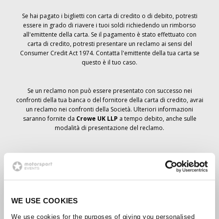
Se hai pagato i biglietti con carta di credito o di debito, potresti
essere in grado di riavere i tuoi soldi richiedendo un rimborso
all'emittente della carta. Se il pagamento è stato effettuato con
carta di credito, potresti presentare un reclamo ai sensi del
Consumer Credit Act 1974. Contatta l'emittente della tua carta se
questo è il tuo caso.
Se un reclamo non può essere presentato con successo nei
confronti della tua banca o del fornitore della carta di credito, avrai
un reclamo nei confronti della Società. Ulteriori informazioni
saranno fornite da
Crowe UK LLP
a tempo debito, anche sulle
modalità di presentazione del reclamo.
Se hai
non
ha ricevuto un avviso di annullamento relativo all'ordine
del biglietto, la prenotazione non è stata cancellata e si prevede
che riceverai i biglietti ordinati a tempo debito. La direzione della
Società sta collaborando con i fornitori per garantire la consegna
dei biglietti del Grand Prix.
WE USE COOKIES
We use cookies for the purposes of giving you personalised