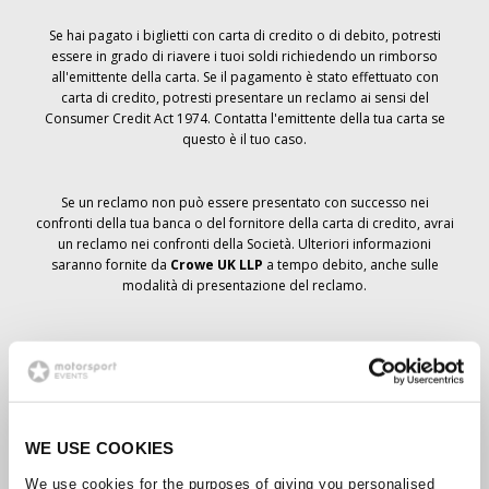
Se hai pagato i biglietti con carta di credito o di debito, potresti
essere in grado di riavere i tuoi soldi richiedendo un rimborso
all'emittente della carta. Se il pagamento è stato effettuato con
carta di credito, potresti presentare un reclamo ai sensi del
Consumer Credit Act 1974. Contatta l'emittente della tua carta se
questo è il tuo caso.
Se un reclamo non può essere presentato con successo nei
confronti della tua banca o del fornitore della carta di credito, avrai
un reclamo nei confronti della Società. Ulteriori informazioni
saranno fornite da
Crowe UK LLP
a tempo debito, anche sulle
modalità di presentazione del reclamo.
Se hai
non
ha ricevuto un avviso di annullamento relativo all'ordine
del biglietto, la prenotazione non è stata cancellata e si prevede
che riceverai i biglietti ordinati a tempo debito. La direzione della
Società sta collaborando con i fornitori per garantire la consegna
dei biglietti del Grand Prix.
WE USE COOKIES
We use cookies for the purposes of giving you personalised