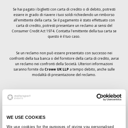
Se hai pagato i biglietti con carta di credito o di debito, potresti
essere in grado di riavere i tuoi soldi richiedendo un rimborso
all'emittente della carta. Se il pagamento è stato effettuato con
carta di credito, potresti presentare un reclamo ai sensi del
Consumer Credit Act 1974. Contatta l'emittente della tua carta se
questo è il tuo caso.
Se un reclamo non può essere presentato con successo nei
confronti della tua banca o del fornitore della carta di credito, avrai
un reclamo nei confronti della Società. Ulteriori informazioni
saranno fornite da
Crowe UK LLP
a tempo debito, anche sulle
modalità di presentazione del reclamo.
Se hai
non
ha ricevuto un avviso di annullamento relativo all'ordine
del biglietto, la prenotazione non è stata cancellata e si prevede
che riceverai i biglietti ordinati a tempo debito. La direzione della
Società sta collaborando con i fornitori per garantire la consegna
dei biglietti del Grand Prix.
WE USE COOKIES
We use cookies for the purposes of giving you personalised