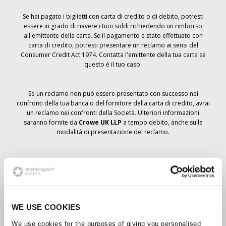
Se hai pagato i biglietti con carta di credito o di debito, potresti
essere in grado di riavere i tuoi soldi richiedendo un rimborso
all'emittente della carta. Se il pagamento è stato effettuato con
carta di credito, potresti presentare un reclamo ai sensi del
Consumer Credit Act 1974. Contatta l'emittente della tua carta se
questo è il tuo caso.
Se un reclamo non può essere presentato con successo nei
confronti della tua banca o del fornitore della carta di credito, avrai
un reclamo nei confronti della Società. Ulteriori informazioni
saranno fornite da
Crowe UK LLP
a tempo debito, anche sulle
modalità di presentazione del reclamo.
Se hai
non
ha ricevuto un avviso di annullamento relativo all'ordine
del biglietto, la prenotazione non è stata cancellata e si prevede
che riceverai i biglietti ordinati a tempo debito. La direzione della
Società sta collaborando con i fornitori per garantire la consegna
dei biglietti del Grand Prix.
WE USE COOKIES
We use cookies for the purposes of giving you personalised