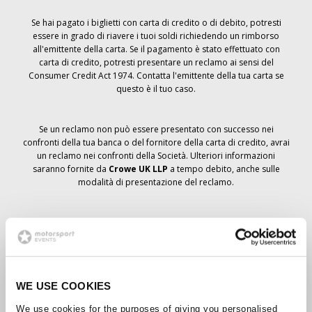
Se hai pagato i biglietti con carta di credito o di debito, potresti
essere in grado di riavere i tuoi soldi richiedendo un rimborso
all'emittente della carta. Se il pagamento è stato effettuato con
carta di credito, potresti presentare un reclamo ai sensi del
Consumer Credit Act 1974. Contatta l'emittente della tua carta se
questo è il tuo caso.
Se un reclamo non può essere presentato con successo nei
confronti della tua banca o del fornitore della carta di credito, avrai
un reclamo nei confronti della Società. Ulteriori informazioni
saranno fornite da
Crowe UK LLP
a tempo debito, anche sulle
modalità di presentazione del reclamo.
Se hai
non
ha ricevuto un avviso di annullamento relativo all'ordine
del biglietto, la prenotazione non è stata cancellata e si prevede
che riceverai i biglietti ordinati a tempo debito. La direzione della
Società sta collaborando con i fornitori per garantire la consegna
dei biglietti del Grand Prix.
WE USE COOKIES
We use cookies for the purposes of giving you personalised