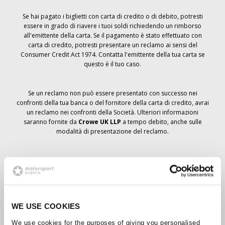
Se hai pagato i biglietti con carta di credito o di debito, potresti
essere in grado di riavere i tuoi soldi richiedendo un rimborso
all'emittente della carta. Se il pagamento è stato effettuato con
carta di credito, potresti presentare un reclamo ai sensi del
Consumer Credit Act 1974. Contatta l'emittente della tua carta se
questo è il tuo caso.
Se un reclamo non può essere presentato con successo nei
confronti della tua banca o del fornitore della carta di credito, avrai
un reclamo nei confronti della Società. Ulteriori informazioni
saranno fornite da
Crowe UK LLP
a tempo debito, anche sulle
modalità di presentazione del reclamo.
Se hai
non
ha ricevuto un avviso di annullamento relativo all'ordine
del biglietto, la prenotazione non è stata cancellata e si prevede
che riceverai i biglietti ordinati a tempo debito. La direzione della
Società sta collaborando con i fornitori per garantire la consegna
dei biglietti del Grand Prix.
WE USE COOKIES
We use cookies for the purposes of giving you personalised