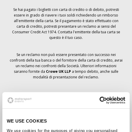
Se hai pagato i biglietti con carta di credito o di debito, potresti
essere in grado di riavere i tuoi soldi richiedendo un rimborso
all'emittente della carta. Se il pagamento è stato effettuato con
carta di credito, potresti presentare un reclamo ai sensi del
Consumer Credit Act 1974. Contatta l'emittente della tua carta se
questo è il tuo caso.
Se un reclamo non può essere presentato con successo nei
confronti della tua banca o del fornitore della carta di credito, avrai
un reclamo nei confronti della Società. Ulteriori informazioni
saranno fornite da
Crowe UK LLP
a tempo debito, anche sulle
modalità di presentazione del reclamo.
Se hai
non
ha ricevuto un avviso di annullamento relativo all'ordine
del biglietto, la prenotazione non è stata cancellata e si prevede
che riceverai i biglietti ordinati a tempo debito. La direzione della
Società sta collaborando con i fornitori per garantire la consegna
dei biglietti del Grand Prix.
WE USE COOKIES
We use cookies for the purposes of giving you personalised