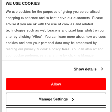
Unternehmens arbeitet mit den Lieferanten zusammen, um
WE USE COOKIES
sicherzustellen, dass Grand-Prix-Tickets geliefert werden.
We use cookies for the purposes of giving you personalised
shopping experience and to best serve our customers. Please
Sollte sich der Status einzelner Buchungen ändern, wurden
advise if you are ok with the use of cookies and related
Vorkehrungen getroffen, um Sie so schnell wie möglich zu
benachrichtigen. Zusätzliche Hinweise für Ticketinhaber werden auf
technologies such as web beacons and pixel tags whilst on our
dieser Webseite veröffentlicht, sobald Informationen verfügbar
site, by clicking “Allow”.
You can learn more about how we uses
sind. Wir werden denjenigen mit gültigen Tickets auch eine neue E-
cookies and how your personal data may be processed by
Mail-Adresse für den Kundenservice zur Verfügung stellen, die von
reading our privacy & cookie policy
here
. You can also amend
einem verbundenen Unternehmen verwaltet wird. Crowe U.K. LLP
kann keine Fragen zum Ticketvorgang und zum Zeitpunkt der
your cookie preferences at any time by clicking Manage
Lieferung beantworten.
Cookies in the footer of this site.
Show details
An die Lieferanten und Verkäufer des Unternehmens
Allow
Crowe UK LLP
wird Ihnen Informationen über die geplante
Liquidation zur Verfügung stellen, einschließlich Unterlagen
darüber, wie Sie eine Forderung gegen das Unternehmen geltend
Manage Settings
machen können.