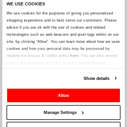
Unternehmens arbeitet mit den Lieferanten zusammen, um
WE USE COOKIES
sicherzustellen, dass Grand-Prix-Tickets geliefert werden.
We use cookies for the purposes of giving you personalised
shopping experience and to best serve our customers. Please
Sollte sich der Status einzelner Buchungen ändern, wurden
advise if you are ok with the use of cookies and related
Vorkehrungen getroffen, um Sie so schnell wie möglich zu
benachrichtigen. Zusätzliche Hinweise für Ticketinhaber werden auf
technologies such as web beacons and pixel tags whilst on our
dieser Webseite veröffentlicht, sobald Informationen verfügbar
site, by clicking “Allow”.
You can learn more about how we uses
sind. Wir werden denjenigen mit gültigen Tickets auch eine neue E-
cookies and how your personal data may be processed by
Mail-Adresse für den Kundenservice zur Verfügung stellen, die von
reading our privacy & cookie policy
here
. You can also amend
einem verbundenen Unternehmen verwaltet wird. Crowe U.K. LLP
kann keine Fragen zum Ticketvorgang und zum Zeitpunkt der
your cookie preferences at any time by clicking Manage
Lieferung beantworten.
Cookies in the footer of this site.
Show details
An die Lieferanten und Verkäufer des Unternehmens
Allow
Crowe UK LLP
wird Ihnen Informationen über die geplante
Liquidation zur Verfügung stellen, einschließlich Unterlagen
darüber, wie Sie eine Forderung gegen das Unternehmen geltend
Manage Settings
machen können.