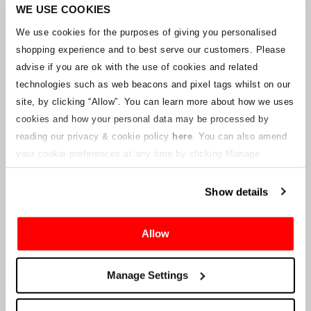
Unternehmens arbeitet mit den Lieferanten zusammen, um
WE USE COOKIES
sicherzustellen, dass Grand-Prix-Tickets geliefert werden.
We use cookies for the purposes of giving you personalised
shopping experience and to best serve our customers. Please
Sollte sich der Status einzelner Buchungen ändern, wurden
advise if you are ok with the use of cookies and related
Vorkehrungen getroffen, um Sie so schnell wie möglich zu
benachrichtigen. Zusätzliche Hinweise für Ticketinhaber werden auf
technologies such as web beacons and pixel tags whilst on our
dieser Webseite veröffentlicht, sobald Informationen verfügbar
site, by clicking “Allow”.
You can learn more about how we uses
sind. Wir werden denjenigen mit gültigen Tickets auch eine neue E-
cookies and how your personal data may be processed by
Mail-Adresse für den Kundenservice zur Verfügung stellen, die von
reading our privacy & cookie policy
here
. You can also amend
einem verbundenen Unternehmen verwaltet wird. Crowe U.K. LLP
kann keine Fragen zum Ticketvorgang und zum Zeitpunkt der
your cookie preferences at any time by clicking Manage
Lieferung beantworten.
Cookies in the footer of this site.
Show details
An die Lieferanten und Verkäufer des Unternehmens
Allow
Crowe UK LLP
wird Ihnen Informationen über die geplante
Liquidation zur Verfügung stellen, einschließlich Unterlagen
darüber, wie Sie eine Forderung gegen das Unternehmen geltend
Manage Settings
machen können.