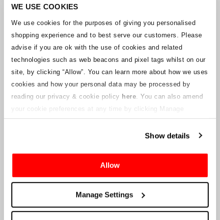
Unternehmens arbeitet mit den Lieferanten zusammen, um
WE USE COOKIES
sicherzustellen, dass Grand-Prix-Tickets geliefert werden.
We use cookies for the purposes of giving you personalised
shopping experience and to best serve our customers. Please
Sollte sich der Status einzelner Buchungen ändern, wurden
advise if you are ok with the use of cookies and related
Vorkehrungen getroffen, um Sie so schnell wie möglich zu
benachrichtigen. Zusätzliche Hinweise für Ticketinhaber werden auf
technologies such as web beacons and pixel tags whilst on our
dieser Webseite veröffentlicht, sobald Informationen verfügbar
site, by clicking “Allow”.
You can learn more about how we uses
sind. Wir werden denjenigen mit gültigen Tickets auch eine neue E-
cookies and how your personal data may be processed by
Mail-Adresse für den Kundenservice zur Verfügung stellen, die von
reading our privacy & cookie policy
here
. You can also amend
einem verbundenen Unternehmen verwaltet wird. Crowe U.K. LLP
kann keine Fragen zum Ticketvorgang und zum Zeitpunkt der
your cookie preferences at any time by clicking Manage
Lieferung beantworten.
Cookies in the footer of this site.
Show details
An die Lieferanten und Verkäufer des Unternehmens
Allow
Crowe UK LLP
wird Ihnen Informationen über die geplante
Liquidation zur Verfügung stellen, einschließlich Unterlagen
darüber, wie Sie eine Forderung gegen das Unternehmen geltend
Manage Settings
machen können.