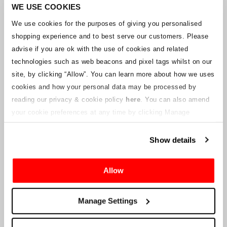
Unternehmens arbeitet mit den Lieferanten zusammen, um
WE USE COOKIES
sicherzustellen, dass Grand-Prix-Tickets geliefert werden.
We use cookies for the purposes of giving you personalised
shopping experience and to best serve our customers. Please
Sollte sich der Status einzelner Buchungen ändern, wurden
advise if you are ok with the use of cookies and related
Vorkehrungen getroffen, um Sie so schnell wie möglich zu
benachrichtigen. Zusätzliche Hinweise für Ticketinhaber werden auf
technologies such as web beacons and pixel tags whilst on our
dieser Webseite veröffentlicht, sobald Informationen verfügbar
site, by clicking “Allow”.
You can learn more about how we uses
sind. Wir werden denjenigen mit gültigen Tickets auch eine neue E-
cookies and how your personal data may be processed by
Mail-Adresse für den Kundenservice zur Verfügung stellen, die von
reading our privacy & cookie policy
here
. You can also amend
einem verbundenen Unternehmen verwaltet wird. Crowe U.K. LLP
kann keine Fragen zum Ticketvorgang und zum Zeitpunkt der
your cookie preferences at any time by clicking Manage
Lieferung beantworten.
Cookies in the footer of this site.
Show details
An die Lieferanten und Verkäufer des Unternehmens
Allow
Crowe UK LLP
wird Ihnen Informationen über die geplante
Liquidation zur Verfügung stellen, einschließlich Unterlagen
darüber, wie Sie eine Forderung gegen das Unternehmen geltend
Manage Settings
machen können.