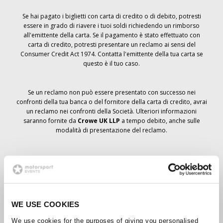
Se hai pagato i biglietti con carta di credito o di debito, potresti
essere in grado di riavere i tuoi soldi richiedendo un rimborso
all'emittente della carta. Se il pagamento è stato effettuato con
carta di credito, potresti presentare un reclamo ai sensi del
Consumer Credit Act 1974. Contatta l'emittente della tua carta se
questo è il tuo caso.
Se un reclamo non può essere presentato con successo nei
confronti della tua banca o del fornitore della carta di credito, avrai
un reclamo nei confronti della Società. Ulteriori informazioni
saranno fornite da
Crowe UK LLP
a tempo debito, anche sulle
modalità di presentazione del reclamo.
Se hai
non
ha ricevuto un avviso di annullamento relativo all'ordine
del biglietto, la prenotazione non è stata cancellata e si prevede
che riceverai i biglietti ordinati a tempo debito. La direzione della
Società sta collaborando con i fornitori per garantire la consegna
dei biglietti del Grand Prix.
WE USE COOKIES
We use cookies for the purposes of giving you personalised