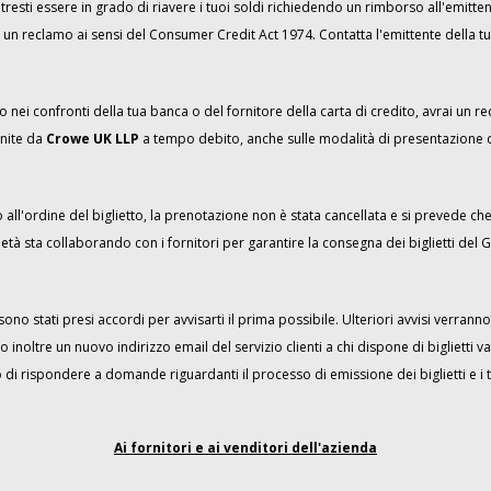
potresti essere in grado di riavere i tuoi soldi richiedendo un rimborso all'emitte
 un reclamo ai sensi del Consumer Credit Act 1974. Contatta l'emittente della tu
i confronti della tua banca o del fornitore della carta di credito, avrai un rec
nite da
Crowe UK LLP
a tempo debito, anche sulle modalità di presentazione 
all'ordine del biglietto, la prenotazione non è stata cancellata e si prevede che 
ietà sta collaborando con i fornitori per garantire la consegna dei biglietti del G
no stati presi accordi per avvisarti il prima possibile. Ulteriori avvisi verranno
noltre un nuovo indirizzo email del servizio clienti a chi dispone di biglietti va
 di rispondere a domande riguardanti il processo di emissione dei biglietti e i
Ai fornitori e ai venditori dell'azienda