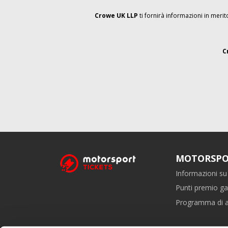
Crowe UK LLP
ti fornirà informazioni in mer
C
MOTORSPO
Informazioni su 
Punti premio ga
Programma di af