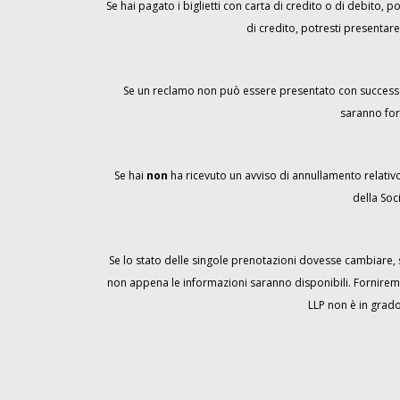
Se hai pagato i biglietti con carta di credito o di debito, 
di credito, potresti presentare
Se un reclamo non può essere presentato con successo ne
saranno for
Se hai
non
ha ricevuto un avviso di annullamento relativo 
della Soc
Se lo stato delle singole prenotazioni dovesse cambiare, so
non appena le informazioni saranno disponibili. Forniremo i
LLP non è in grado