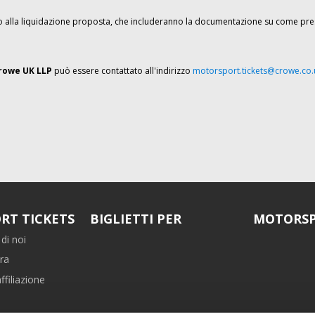
ito alla liquidazione proposta, che includeranno la documentazione su come pres
rowe UK LLP
può essere contattato all'indirizzo
motorsport.tickets@crowe.co.
RT TICKETS
BIGLIETTI PER
MOTORSP
di noi
ra
filiazione