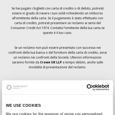
Se hai pagato i biglietti con carta di credito o di debito, potresti
essere in grado di riavere i tuoi soldi richiedendo un rimborso
all'emittente della carta. Se il pagamento è stato effettuato con
carta di credito, potresti presentare un reclamo ai sensi del
Consumer Credit Act 1974. Contatta l'emittente della tua carta se
questo è il tuo caso.
Se un reclamo non può essere presentato con successo nei
confronti della tua banca o del fornitore della carta di credito, avrai
un reclamo nei confronti della Società. Ulteriori informazioni
saranno fornite da
Crowe UK LLP
a tempo debito, anche sulle
modalità di presentazione del reclamo.
Se hai
non
ha ricevuto un avviso di annullamento relativo all'ordine
del biglietto, la prenotazione non è stata cancellata e si prevede
che riceverai i biglietti ordinati a tempo debito. La direzione della
Società sta collaborando con i fornitori per garantire la consegna
dei biglietti del Grand Prix.
WE USE COOKIES
We use cookies for the purposes of giving you personalised