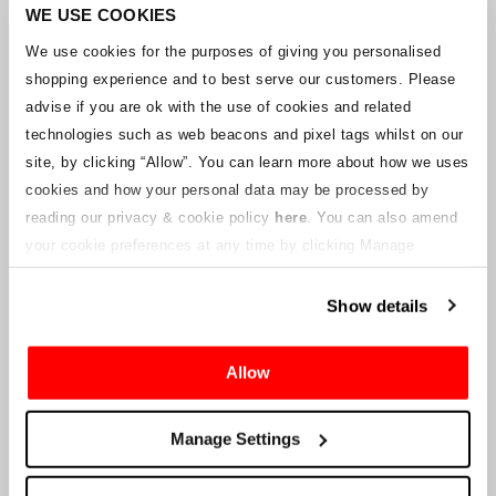
Unternehmens arbeitet mit den Lieferanten zusammen, um
WE USE COOKIES
sicherzustellen, dass Grand-Prix-Tickets geliefert werden.
We use cookies for the purposes of giving you personalised
shopping experience and to best serve our customers. Please
Sollte sich der Status einzelner Buchungen ändern, wurden
advise if you are ok with the use of cookies and related
Vorkehrungen getroffen, um Sie so schnell wie möglich zu
benachrichtigen. Zusätzliche Hinweise für Ticketinhaber werden auf
technologies such as web beacons and pixel tags whilst on our
dieser Webseite veröffentlicht, sobald Informationen verfügbar
site, by clicking “Allow”.
You can learn more about how we uses
sind. Wir werden denjenigen mit gültigen Tickets auch eine neue E-
cookies and how your personal data may be processed by
Mail-Adresse für den Kundenservice zur Verfügung stellen, die von
reading our privacy & cookie policy
here
. You can also amend
einem verbundenen Unternehmen verwaltet wird. Crowe U.K. LLP
kann keine Fragen zum Ticketvorgang und zum Zeitpunkt der
your cookie preferences at any time by clicking Manage
Lieferung beantworten.
Cookies in the footer of this site.
Show details
An die Lieferanten und Verkäufer des Unternehmens
Allow
Crowe UK LLP
wird Ihnen Informationen über die geplante
Liquidation zur Verfügung stellen, einschließlich Unterlagen
darüber, wie Sie eine Forderung gegen das Unternehmen geltend
Manage Settings
machen können.